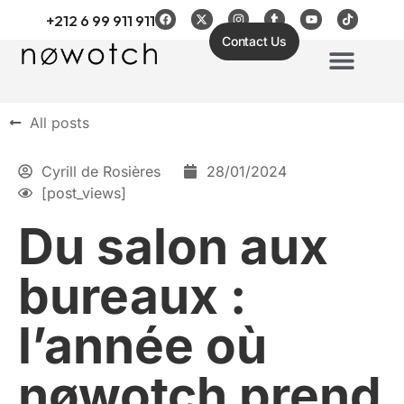
+212 6 99 911 911
Contact Us
Nos Services
Nos Offers
All posts
Cyrill de Rosières
28/01/2024
[post_views]
Du salon aux
bureaux :
l’année où
nøwotch prend